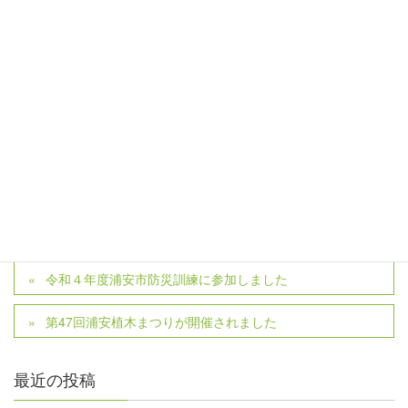
サイト
次回のコメントで使用するためブラウザーに自分の名前、
メールアドレス、サイトを保存する。
令和４年度浦安市防災訓練に参加しました
第47回浦安植木まつりが開催されました
最近の投稿